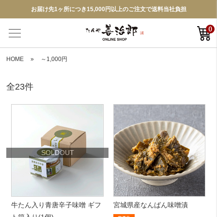
お届け先1ヶ所につき15,000円以上のご注文で送料当社負担
0
HOME
»
～1,000円
全23件
SOLDOUT
牛たん入り青唐辛子味噌 ギフ
宮城県産なんばん味噌漬
ト箱入り(1個)