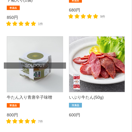
680円
9件
850円
1件
SOLDOUT
牛たん入り青唐辛子味噌
いぶり牛たん(50g)
800円
600円
7件