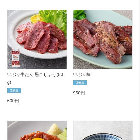
いぶり牛たん 黒こしょう(50
いぶり棒
g)
950円
600円