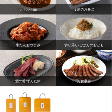
レトルト品
冷凍のお弁当
牛たんおつまみ
切り落し/ごはんのおとも
酒の肴/ずんだ餅
お食事券