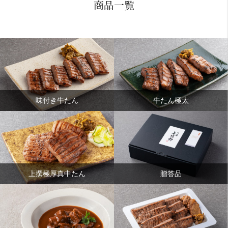
商品一覧
味付き牛たん
牛たん極太
上撰極厚真中たん
贈答品