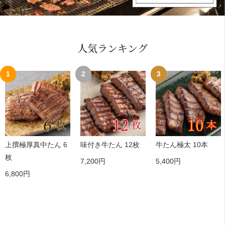
人気ランキング
1
2
3
上撰極厚真中たん 6
味付き牛たん 12枚
牛たん極太 10本
枚
7,200円
5,400円
6,800円