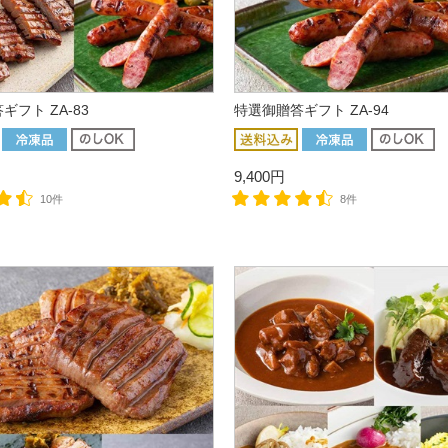
ギフト ZA-83
特選御贈答ギフト ZA-94
9,400円
10件
8件