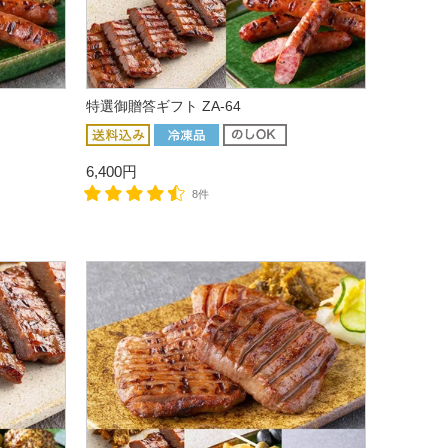
特選御贈答ギフト ZA-64
6,400円
8件