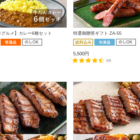
辛グルメ】カレー6種セット
特選御贈答ギフト ZA-55
5,500円
8件