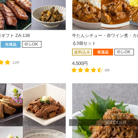
フト ZA-138
牛たんシチュー・赤ワイン煮・カ
る3個セット
11件
4,500円
8件
SOLDOUT