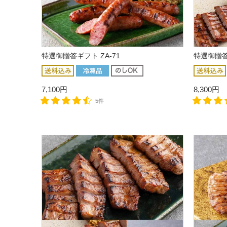
特選御贈答ギフト ZA-71
特選御贈答
7,100円
8,300円
5件