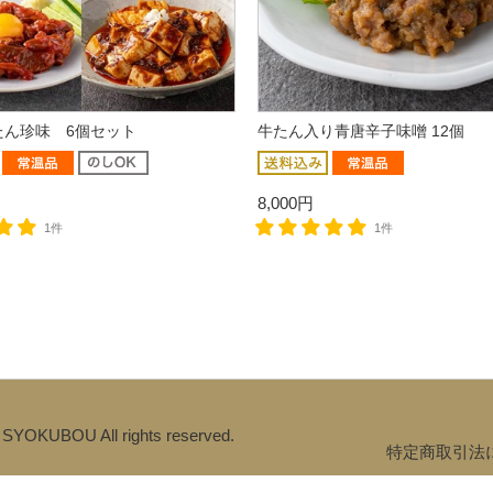
たん珍味 6個セット
牛たん入り青唐辛子味噌 12個
8,000円
1件
1件
 SYOKUBOU All rights reserved.
特定商取引法