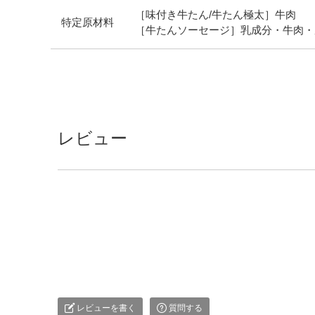
［味付き牛たん/牛たん極太］牛肉
特定原材料
［牛たんソーセージ］
乳成分・牛肉・
レビュー
レビューを書く
質問する