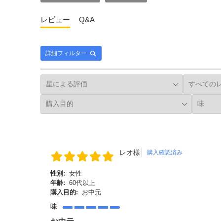
レビュー
Q&A
詳細フィルター
レオ様
購入確認済み
性別:
女性
年齢:
60代以上
購入目的:
お中元
味