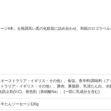
セージ4本」を格調高い黒の化粧箱に詰め合わせ、和紙のロゴラベル
（オーストラリア・イギリス・その他）、食塩、香辛料/調味料（ア
トラリア・イギリス・その他）、豚肉、豚脂肪、乳清たん白、水飴、
止剤(V.C)、発色剤（亜硝酸Na）、(一部に乳成分を含む)
、牛たんソーセージ120g