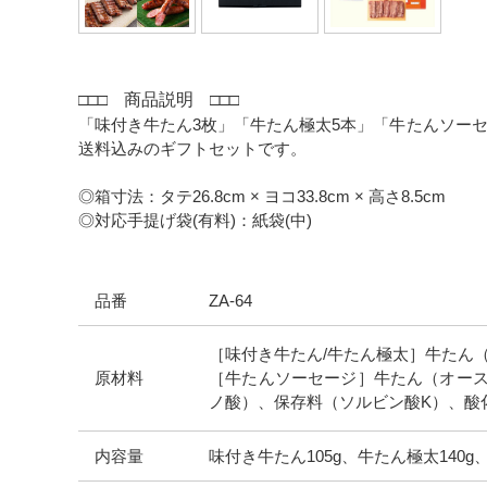
□□□
商品説明
□□□
「味付き牛たん3枚」「牛たん極太5本」「牛たんソー
送料込みのギフトセットです。
◎箱寸法：
タテ26.8cm × ヨコ33.8cm × 高さ8.5cm
◎対応手提げ袋(有料)：紙袋(中)
品番
ZA-64
［味付き牛たん/牛たん極太］牛たん
原材料
［牛たんソーセージ］
牛たん（オース
ノ酸）、保存料（ソルビン酸K）、酸化防
内容量
味付き牛たん105g、牛たん極太140g