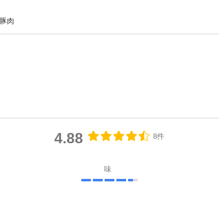
豚肉
4.88
8件
味