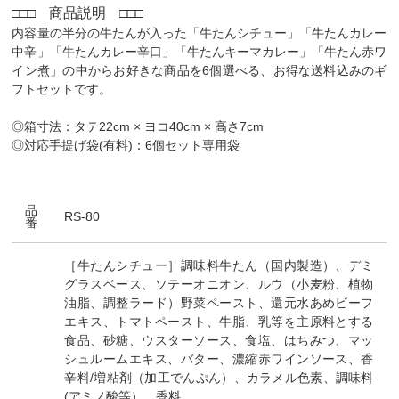
□□□
商品説明
□□□
内容量の半分の牛たんが入った「牛たんシチュー」「牛たんカレー
中辛」「牛たんカレー辛口」「牛たんキーマカレー」「牛たん赤ワ
イン煮」の中からお好きな商品を6個選べる、お得な送料込みのギ
フトセットです。
◎箱寸法：タテ22cm × ヨコ40cm × 高さ7cm
◎対応手提げ袋(有料)：6個セット専用袋
品
RS-80
番
［牛たんシチュー］調味料牛たん（国内製造）、デミ
グラスベース、ソテーオニオン、ルウ（小麦粉、植物
油脂、調整ラード）野菜ペースト、還元水あめビーフ
エキス、トマトペースト、牛脂、乳等を主原料とする
食品、砂糖、ウスターソース、食塩、はちみつ、マッ
シュルームエキス、バター、濃縮赤ワインソース、香
辛料/増粘剤（加工でんぷん）、カラメル色素、調味料
(アミノ酸等）、香料