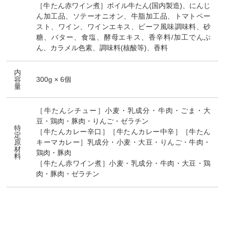
［牛たん赤ワイン煮］ボイル牛たん(国内製造)、にんじ
ん加工品、ソテーオニオン、牛脂加工品、トマトペー
スト、ワイン、ワインエキス、ビーフ風味調味料、砂
糖、バター、食塩、酵母エキス、香辛料/加工でんぷ
ん、カラメル色素、調味料(核酸等)、香料
内
容
300g × 6個
量
［牛たんシチュー］小麦・乳成分・牛肉・ごま・大
豆・鶏肉・豚肉・りんご・ゼラチン
特
［牛たんカレー辛口］［牛たんカレー中辛］［牛たん
定
原
キーマカレー］乳成分・小麦・大豆・りんご・牛肉・
材
鶏肉・豚肉
料
［牛たん赤ワイン煮］小麦・乳成分・牛肉・大豆・鶏
肉・豚肉・ゼラチン