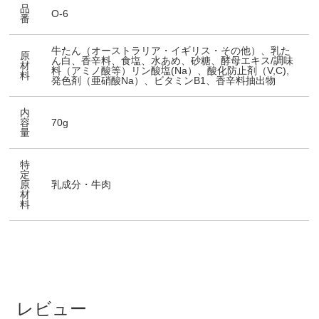
品
O-6
番
牛たん（オーストラリア・イギリス・その他）、乳た
原
ん白、香辛料、食塩、水あめ、砂糖、酵母エキス/調味
材
料（アミノ酸等）リン酸塩(Na）、酸化防止剤（V,C),
料
発色剤（亜硝酸Na）、ビタミンB1、香辛料抽出物
内
容
70g
量
特
定
原
乳成分・牛肉
材
料
レビュー