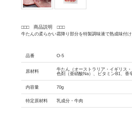
□□□
商品説明
□□□
牛たんの柔らかい霜降り部分を特製調味液で熟成味付け
品番
O-5
牛たん（オーストラリア・イギリス・
原材料
色剤（亜硝酸Na）、ビタミンB1、香
内容量
70g
特定原材料
乳成分・牛肉