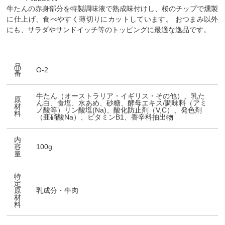
牛たんの赤身部分を特製調味液で熟成味付けし、桜のチップで燻製
に仕上げ、食べやすく薄切りにカットしています。 おつまみ以外
にも、サラダやサンドイッチ等のトッピングに最適な逸品です。
品
O-2
番
牛たん（オーストラリア・イギリス・その他）、乳た
原
ん白、食塩、水あめ、砂糖、酵母エキス/調味料（アミ
材
ノ酸等）リン酸塩(Na)、酸化防止剤（V,C）、発色剤
料
（亜硝酸Na）、ビタミンB1、香辛料抽出物
内
容
100g
量
特
定
原
乳成分・牛肉
材
料