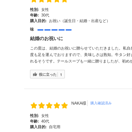
性別:
女性
年齢:
30代
購入目的:
お祝い（誕生日・結婚・出産など）
味
結婚のお祝いに
この度は、結婚のお祝いに贈らせていただきました。私自
度も足を運んでおりますので、美味しさは熟知。牛タン好
れるそうです。テールスープも一緒に贈りましたが、初め
役に立った
1
NAKA様
購入確認済み
性別:
女性
年齢:
40代
購入目的:
自宅用