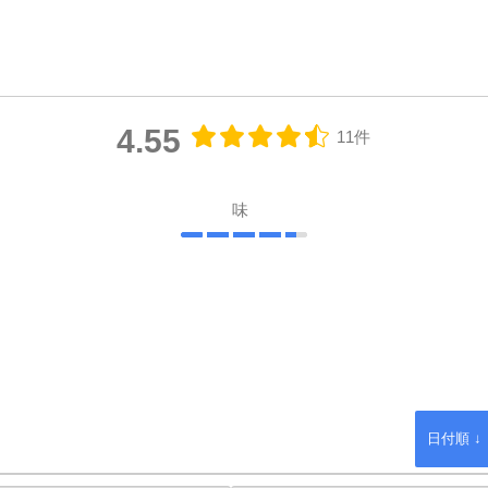
4.55
11件
味
日付順 ↓