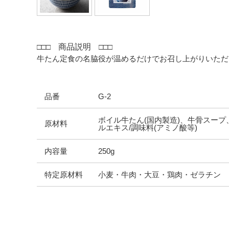
□□□
商品説明
□□□
牛たん定食の名脇役が温めるだけでお召し上がりいた
品番
G-2
ボイル牛たん(国内製造)、牛骨スー
原材料
ルエキス/調味料(アミノ酸等)
内容量
250g
特定原材料
小麦・牛肉・大豆・鶏肉・ゼラチン