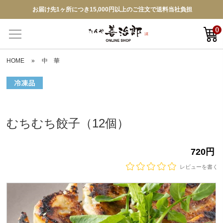
お届け先1ヶ所につき15,000円以上のご注文で送料当社負担
0
HOME
»
中 華
むちむち餃子（12個）
720円
レビューを書く