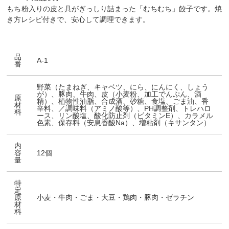
もち粉入りの皮と具がぎっしり詰まった「むちむち」餃子です。焼
き方レシピ付きで、安心して調理できます。
品
A-1
番
野菜（たまねぎ、キャベツ、にら、にんにく、しょう
が）、豚肉、牛肉、皮（小麦粉、加工でんぷん、酒
原
精）、植物性油脂、合成酒、砂糖、食塩、ごま油、香
材
辛料、／調味料（アミノ酸等）、PH調整剤、トレハロ
料
ース、リン酸塩、酸化防止剤（ビタミンE）、カラメル
色素、保存料（安息香酸Na）、増粘剤（キサンタン）
内
容
12個
量
特
定
原
小麦・牛肉・ごま・大豆・鶏肉・豚肉・ゼラチン
材
料