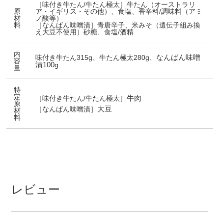
［味付き牛たん/牛たん極太］牛たん（オーストラリ
原
ア・イギリス・その他）、食塩、香辛料/調味料（アミ
材
ノ酸等）
料
［なんばん味噌漬］青唐辛子、米みそ（遺伝子組み換
え大豆不使用）砂糖、食塩/酒精
内
なんばん味噌
味付き牛たん315g、牛たん極太280g、
容
漬100
g
量
特
定
牛肉
［味付き牛たん/牛たん極太］
原
大豆
［なんばん味噌漬］
材
料
レビュー