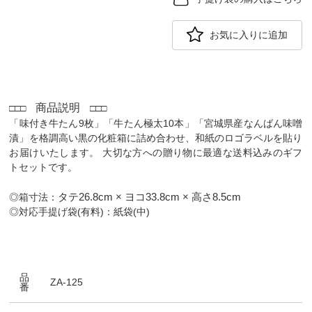
お気に入りに追加
商品説明
□□□
□□□
「味付き牛たん9枚」「牛たん極太10本」「宮城県産なんばん味噌
漬」を格調高い黒の化粧箱に詰め合わせ、和紙のロゴラベルを貼り
お届けいたします。 大切な方への贈り物に最適な送料込みのギフ
トセットです。
タテ26.8cm × ヨコ33.8cm × 高さ8.5cm
◎箱寸法：
◎対応手提げ袋(有料)：紙袋(中)
品
ZA-125
番