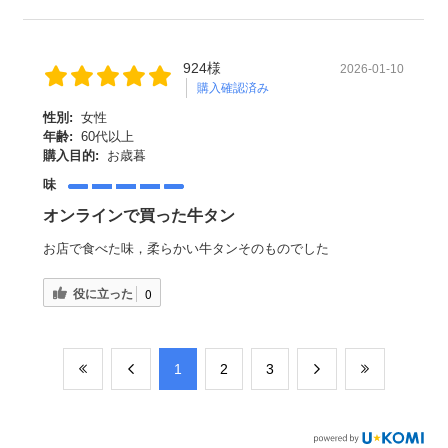
924様
2026-01-10
購入確認済み
性別:
女性
年齢:
60代以上
購入目的:
お歳暮
味
オンラインで買った牛タン
お店で食べた味，柔らかい牛タンそのものでした
役に立った
0
​1
​2
​3